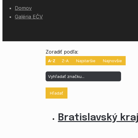
Domov
Galéria EČV
Zoradiť podľa:
A-Z
Z-A
Najstaršie
Najnovšie
Hľadať
Bratislavský kra