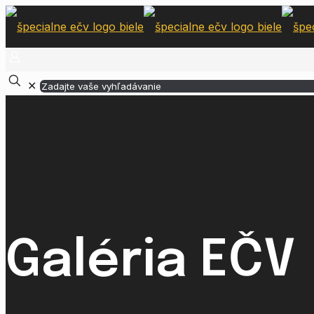
✕
Galéria EČV