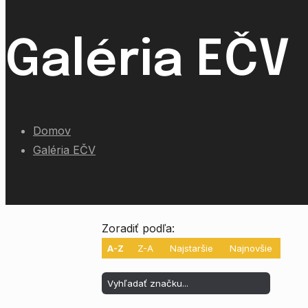
Galéria EČV
Domov
Galéria EČV
Zoradiť podľa:
A-Z
Z-A
Najstaršie
Najnovšie