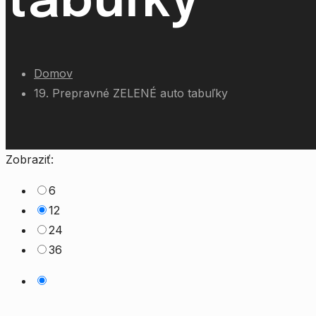
tabuľky
Domov
19. Prepravné ZELENÉ auto tabuľky
Zobraziť:
6
12
24
36