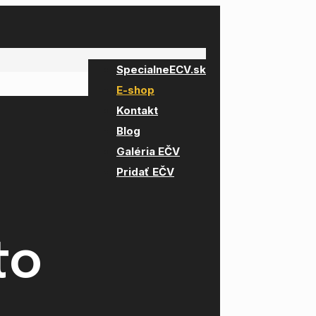
SpecialneECV.sk
E-shop
Kontakt
Blog
Galéria EČV
Pridať EČV
to