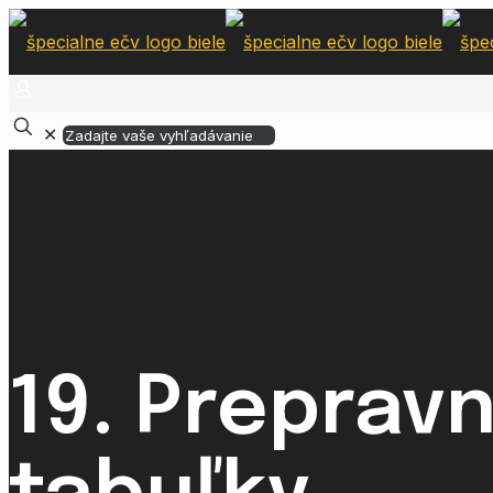
✕
19. Preprav